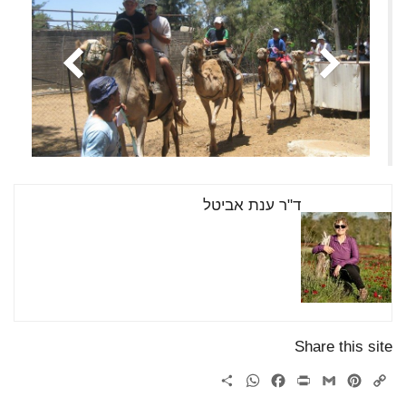
ד"ר ענת אביטל
Share this site
WhatsApp
Share
Facebook
Print
Gmail
Pinterest
Copy
Link