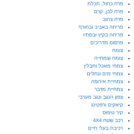
פרח כחול, תכלת
פרח לבן, קרם
פרח צהוב
פריחה באביב ובחורף
פריחה בקיץ ובסתיו
פרסום מדריכים
צומח
צומח וצמחייה
צמחי מאכל ותבלין
צמחי מים ונחלים
צמחיית אירופה
צמחיית מדבר
צפון הנגב ונגב מערבי
קיאקים ורפטינג
קיר טיפוס
רכב שטח 4X4
רכיבת בעלי חיים