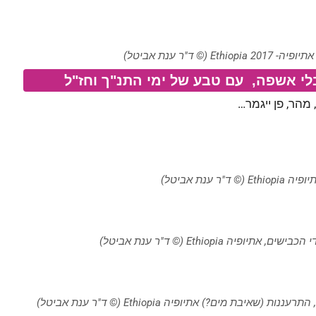
 ד"ר ענת אביטל)
בלי אשפה, עם טבע של ימי התנ"ך וחז"ל
 מהר, פן ייגמר…
ר ענת אביטל)
ה Ethiopia (© ד"ר ענת אביטל)