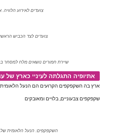
צועדים לאירוע הלוויה. אתיופיה Ethiopia (© 
צועדים לצד הכביש הראשי. אתיופיה Ethiopia (
שיירת חמורים נושאים מלח למסחר במדבר דנקיל, אתיופי
אתיופיה
התגלתה לעיניי כארץ של עונ
ארץ בה השקפקפים הקרועים הם הנעל הלאומית.
שקפקפים צבעוניים, בלויים ומאובקים
השקפקפים: הנעל הלאומית של אתיופיה- Ethiopia 2017 (©