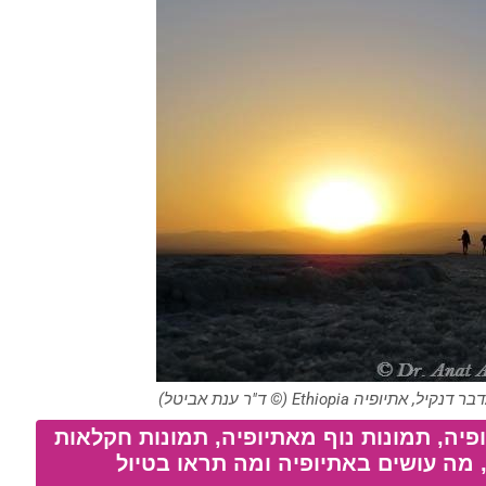
 Ethiopia (© ד"ר ענת אביטל)
פיה, תמונות נוף מאתיופיה, תמונות חקלאות
, מה עושים באתיופיה ומה תראו בטיול