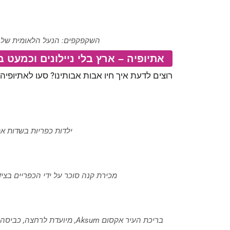
השקפקפים: הנעל הלאומית של אתיופיה- Ethiopia 2017 (©
אתיופיה – ארץ בלי ניילונים וכמעט 
רוצים לדעת איך חיו אבות אבותינו? סעו לאתיופיה,
ילדות כפריות בשדות אתיופיה Ethiopia (© ד"
מכירת קנה סוכר על ידי הכפריים בצידי הכבישים, אתיופי
בריכת העיר אקסום Aksum, מיועדת לרחצה, כביסה, התרעננות (שאיבת מים?) אתיופיה Ethiopia (© ד"ר ענת אביטל)