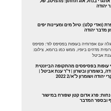
 אתגרי בנחל אוג תחתון: מהמיטב של
 יהודה
רת (ואדי קלט): טיול מים ומעיינות יפים
ן מדבר יהודה
י עופות בפסיפסים מהתקופה הביזנטית
ה, בשומרון ובשרון | ד"ר ענת אביטל |
 יהודה ושומרון ל"א/2 2022
נחות: פרג אדום קטן שפורח במישור
 ובספר המדבר