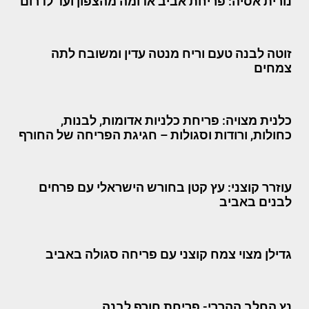
נורית אסיה: פריחת אביב אדומה מהצפון ועד לדרום
זוטה לבנה טעם וריח מנטה עדין ומשובח לתה
צמחים
כלנית מצויה: פריחת כלניות אדומות, לבנות,
כחולות, ורודות וסגולות – חגיגת הפריחה של החורף
עוזרר קוצני: עץ קטן בחורש הישראלי עם פרחים
לבנים באביב
גדילן מצוי צמח קוצני עם פריחה סגולה באביב
נץ החלב ההררי- פריחת חורף לבנה