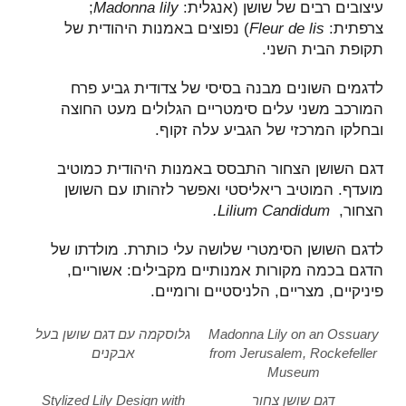
עיצובים רבים של שושן (אנגלית:
Madonna lily
;
צרפתית:
Fleur de lis
) נפוצים באמנות היהודית של
תקופת הבית השני.
לדגמים השונים מבנה בסיסי של צדודית גביע פרח
המורכב משני עלים סימטריים הגלולים מעט החוצה
ובחלקו המרכזי של הגביע עלה זקוף.
דגם השושן הצחור התבסס באמנות היהודית כמוטיב
מועדף. המוטיב ריאליסטי ואפשר לזהותו עם השושן
הצחור,
Lilium Candidum.
לדגם השושן הסימטרי שלושה עלי כותרת. מולדתו של
הדגם בכמה מקורות אמנותיים מקבילים: אשוריים,
פיניקיים, מצריים, הלניסטיים ורומיים.
Madonna Lily on an Ossuary
גלוסקמה עם דגם שושן בעל
from Jerusalem, Rockefeller
אבקנים
Museum
דגם שושן צחור
Stylized Lily Design with