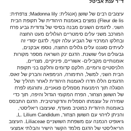
ד"ר ענת אביטל
עיצובים רבים של שושן (אנגלית: Madonna lily; צרפתית:
Fleur de lis) נפוצים באומנות היהודית של תקופת הבית
השני. לדגמים השונים מבנה בסיסי של צדודית גביע פרח
המורכב משני עלים סימטריים הגלולים מעט החוצה
ובחלקו המרכזי של הגביע עלה זקוף. לדגם יסודי זה
לעיתים סוגננו עלים גלולים החוצה, נוספו אבקנים,
גבעולים ועלי שושנת. הדגם ינק השראה מספר מקורות
אומנותיים מקבילים- אשוריים, פיניקיים, מצריים,
הלניסטיים ורומיים, חלקם קדומים וחלקם בני תקופת
הבית השני, למשל, התימורה, הנימפאה והברק של זאוס.
הדגמים הללו חדרו לאומנות היהודית לאחר תהליך של
הסגלה תוך הימנעות מסמלים פגאניים, ותורגמו לפרח
של השושן הצחור, הפרח המקומי הגדול והיפה, תוך כדי
שמירה על עוצמתו הסמלית והדקורטיבית. הדגם התבסס
באומנות היהודית כמוטיב מועדף, שעיצובו ריאליסטי,
והניתן לזיהוי עם השושן הצחור, L. Lilium Candidum,
גיאופיט הנמנה עם משפחת השושניים Liliaceae. העיצוב
הריאליסטי של הדגם מלמד הקשר הישיר והבלתי אמצעי