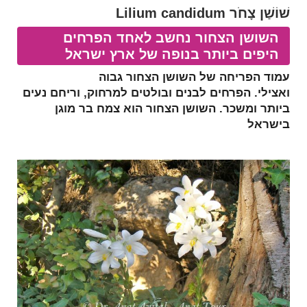
שׁוֹשַׁן צָחֹר Lilium candidum
השושן הצחור נחשב לאחד הפרחים
היפים ביותר בנופה של ארץ ישראל
עמוד הפריחה של השושן הצחור גבוה
ואצילי.
הפרחים לבנים ובולטים למרחוק, וריחם נעים
ביותר ומשכר.
השושן הצחור הוא צמח בר מוגן
בישראל