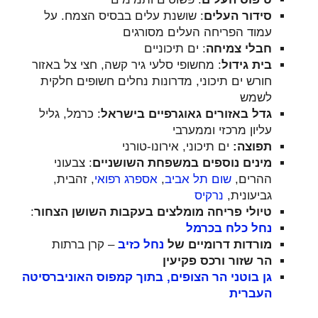
סידור העלים
: שושנת עלים בבסיס הצמח. על
עמוד הפריחה העלים מסורגים
חבלי צמיחה
: ים תיכוניים
בית גידול
: מחשופי סלעי גיר קשה, חצי צל באזור
חורש ים תיכוני, מדרונות נחלים חשופים חלקית
לשמש
גדל באזורים גאוגרפיים בישראל
: כרמל, גליל
עליון מרכזי וממערבי
תפוצה:
ים תיכוני, אירונו-טורני
מינים נוספים במשפחת השושניים
: צבעוני
ההרים,
שום תל אביב
,
אספרג רפואי
, זהבית,
גביעונית,
נרקיס
טיולי פריחה מומלצים בעקבות השושן הצחור
:
נחל כלח בכרמל
מורדות דרומיים של
נחל כזיב
– קרן ברתות
הר שזור ורכס פקיעין
גן בוטני הר הצופים, בתוך קמפוס האוניברסיטה
העברית