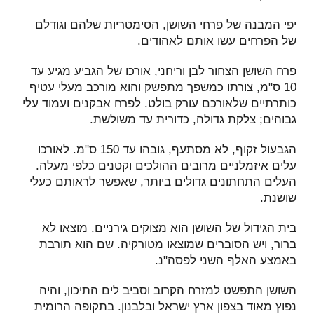
יפי המבנה של פרחי השושן, הסימטריות שלהם וגודלם
של הפרחים עשו אותם לאהודים.
פרח השושן הצחור לבן וריחני, אורכו של הגביע מגיע עד
10 ס"מ, צורתו כמשפך מתפשק והוא מורכב מעלי עטיף
כותרתיים שלאורכם עורק בולט. לפרח אבקנים ועמוד עלי
גבוהים; צלקת גדולה, כדורית עד משולשת.
הגבעול זקוף, לא מסתעף, גובהו עד 150 ס"מ. לאורכו
עלים איזמלניים מרובים ההולכים וקטנים כלפי מעלה.
העלים התחתונים גדולים ביותר, שאפשר לראותם כעלי
שושנת.
בית הגידול של השושן הוא מצוקים גירניים. מוצאו לא
ברור, ויש הסוברים שמוצאו מטורקיה. שם הוא תורבת
באמצע האלף השני לפסה"נ.
השושן התפשט למזרח הקרוב וסביב לים התיכון, והיה
נפוץ מאוד בצפון ארץ ישראל ובלבנון. בתקופה הרומית