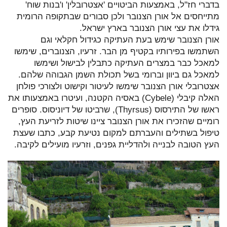
בדברי חז"ל, באמצעות הביטויים 'אצטרובלין' ו'בנות שוח'
מתייחסים אל אורן הצנובר ולכן סבורים שבתקופה הרומית
גידלו את עצי אורן הצנובר בארץ ישראל.
אורן הצנובר שימש בעת העתיקה כגידול חקלאי וגם
השתמשו בפירותיו בקטיף מן הבר. זרעיו, הצנוברים, שימשו
למאכל כבר במצרים העתיקה כתבלין לבישול ושימשו
למאכל גם ביוון וברומי בשל תכולת השמן הגבוהה שלהם.
אצטרובלי אורן הצנובר שימשו לעיטור וקישוט ולצורכי פולחן
האלה קיבלי (Cybele) באסיה הקטנה, ועיטרו באמצעותו את
ראשו של התירסוס (Thyrsus), שרביטו של דיוניסוס. סופרים
רומיים שהזכירו את אורן הצנובר ציינו שיטות לזריעת העץ,
טיפול בשתילים והעברתם למקום נטיעת קבע, כתבו שעצת
העץ הטובה לבנייה ולהדליית גפנים, וזרעיו מועילים לקיבה.