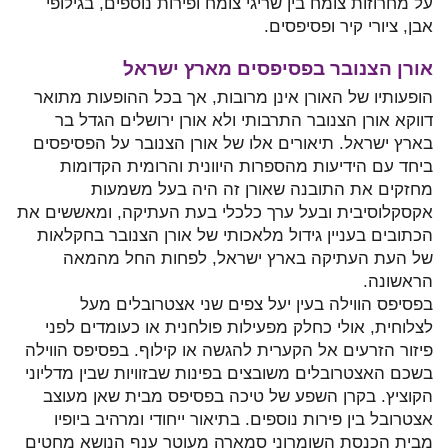
על מחרוזות צומח בין שריגי צומח ופירות נוספים, בגילופי
אבן, ציורי קיר ופסיפסים.
אורן הצנובר בפסיפסים מארץ ישראל
הופעותיו של האורן אינן מרובות, אך בכל ההופעות מתואר
דווקא אורן הצנובר התרבותי ולא אורן ירושלים הגדל בר
בארץ ישראל. תיאורים אלו של אורן הצנובר על הפסיפסים
ביחד עם הידיעות מהספרות היוונית והרומית הקדומות
מחזקים את התובנה שאורן זה היה בעל משמעות
אקסקלוסיבית ובעל ערך כלכלי בעת העתיקה, ומאששים את
הכתובים בעניין גידול מלאכותי של אורן הצנובר בחקלאות
של העת העתיקה בארץ ישראל, לפחות החל מהמאה
הראשונה.
בפסיפס הווילה בעין יעל צפים שני אצטרובלים מעל
לצלוחית, אולי כחלק מפעילות פולחנית או כעומדים לפני
פיזור הזרעים אל הקערית להגשה או קילוף. בפסיפס הווילה
בשכם האצטרובלים משובצים בפינות שבזוויות שבין מדליוני
הקוציץ. בקרן השפע של טיכה בפסיפס מבית שאן מעוצב
אצטרובל בין פירות נוספים. בתיאור ייחודי ומרהיב ביופיו
מבית הכנסת השומרוני סמארה מעוטר ענף הנושא מחטים