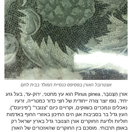
אצטרובל האורן בפסיפס כנסיית המולד בבית לחם
אורן הַצְּנוֹבָר, Pinus pinea הוא עץ מחטני, ירוק-עד, בעל גזע
יחיד, נופו יוצר צורה ייחודית של חצי כדור כמטרייה, זרעיו
נאכלים ונמכרים בשווקים, וקרויים כיום "צנובר" ("פיניונס").
העץ גדל בר בסביבות אגן הים התיכון באזורי החוף באדמות
חוליות ולדעת החוקרים אורן הצנובר גדל בארץ ישראל רק
באופן תרבותי. מוסכם בין החוקרים שהאזכורים של האורן