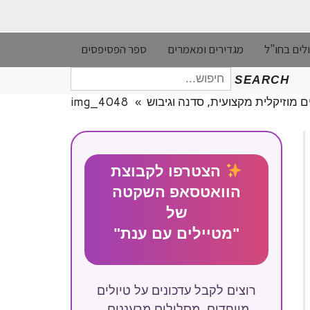
לים בחו"ל
מגדירים ומאמרים
ספר הפסיפסים
חיפוש
SEARCH
עבור:
 מוזיקלית מקצועית, סדנה וגיבוש
»
img_4048
הצטרפו לקבוצת
הוואטסאפ השקטה
של
"מטיילים עם ענת"
רוצים לקבל עדכונים על טיולים
מיוחדים, מסלולים מרעננים,