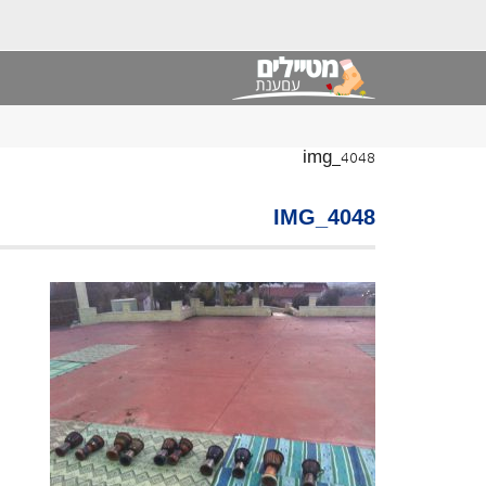
img_4048
IMG_4048