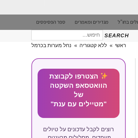
לים בחו"ל
מגדירים ומאמרים
ספר הפסיפסים
חיפוש
SEARCH
עבור:
ראשי
»
ללא קטגוריה
»
נחל מערות בכרמל
הצטרפו לקבוצת
הוואטסאפ השקטה
של
"מטיילים עם ענת"
רוצים לקבל עדכונים על טיולים
מיוחדים, מסלולים מרעננים,