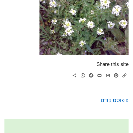
Share this site
WhatsApp
Share
Facebook
Print
Gmail
Pinterest
Copy
Link
« פוסט קודם