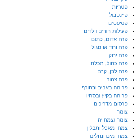
פטריות
פיינטבול
פסיפסים
פעילות הורים וילדים
פרח אדום, כתום
פרח ורוד או סגול
פרח ירוק
פרח כחול, תכלת
פרח לבן, קרם
פרח צהוב
פריחה באביב ובחורף
פריחה בקיץ ובסתיו
פרסום מדריכים
צומח
צומח וצמחייה
צמחי מאכל ותבלין
צמחי מים ונחלים