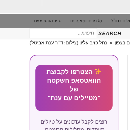
לים בחו"ל
מגדירים ומאמרים
ספר הפסיפסים
חיפוש
SEARCH
עבור:
ם בצפון
»
נחל כזיב עליון (צילום: ד"ר ענת אביטל)
הצטרפו לקבוצת
הוואטסאפ השקטה
של
"מטיילים עם ענת"
רוצים לקבל עדכונים על טיולים
מיוחדים, מסלולים מרעננים,