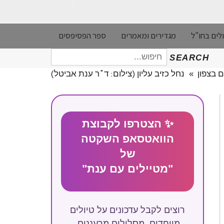
לים בחו"ל
מגדירים ומאמרים
ספר הפסיפסים
חיפוש
SEARCH
עבור:
ם בצפון
»
נחל כזיב עליון (צילום: ד"ר ענת אביטל)
✨ הצטרפו לקבוצת
הוואטסאפ השקטה
של
"מטיילים עם ענת"
רוצים לקבל עדכונים על טיולים
מיוחדים, מסלולים מרעננים,