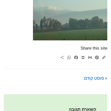
Share this site
WhatsApp
Share
Facebook
Print
Gmail
Pinterest
Copy
Link
« פוסט קודם
השארת תגובה