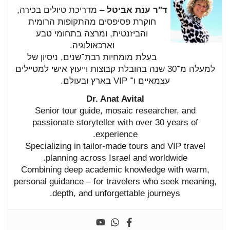
ד"ר
ענת
אביטל
–
מדריכת
טיולים
בכירה,
חוקרת
פסיפסים
מהתקופות
הרומית
והביזנטית,
ומרצה
בתחומי
טבע
וארכאולוגיה.
בעלת
מומחיות
רבת־
שנים,
ניסיון
של
למעלה
מ־
30
שנה
בהובלת
קבוצות
וייעוץ
אישי
למטיילים
עצמאיים
ו־
VIP
בארץ
ובעולם.
Dr.
Anat
Avital
Senior
tour
guide,
mosaic
researcher,
and
passionate
storyteller
with
over
30
years
of
experience.
Specializing
in
tailor-
made
tours
and
VIP
travel
planning
across
Israel
and
worldwide.
Combining
deep
academic
knowledge
with
warm,
personal
guidance –
for
travelers
who
seek
meaning,
depth,
and
unforgettable
journeys.