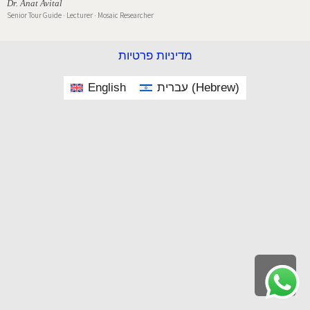
Dr. Anat Avital
Senior Tour Guide · Lecturer · Mosaic Researcher
מדיניות פרטיות
English
עברית
(
Hebrew
)
Scroll
to
top