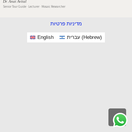
Dr. Anat Avital
Senior Tour Guide · Lecturer · Mosaic Researcher
מדיניות פרטיות
English
עברית
(
Hebrew
)
Scroll
to
top