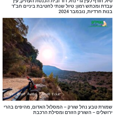
טיול חורף לעין גדי נחל דוד ובית הכנסת העתיק, עין
עבדת ומכתש רמון: טיול שנתי לחטיבת ביניים חב"ד
בנות חרדיות, נובמבר 2024
שמורת טבע נחל שורק – המסלול האדום, מהיפים בהרי
ירושלים – השורק הזורם ומסילת הרכבת