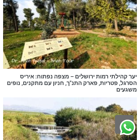
יער קהילתי רמות ירושלים – מצפה נפתוח: איריס
הסרגל, פטריות, פארק התנ"ך, חניון עם מתקנים, נופים
משגעים
גלילה
לראש
העמוד