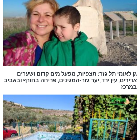
גן לאומי תל גזר: תצפיות, מפעל מים קדום ושערים
אדירים, עין ירד, יער גזר-המגינים, פריחה בחורף ובאביב
במרכז