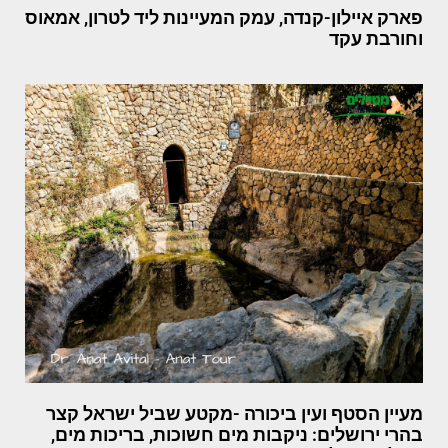
פארק איילון-קנדה, עמק המעיינות ליד לטרון, אמאוס
וחורבת עקד
מעיין הסטף ועין ביכורה -מקטע שביל ישראל קצר
בהרי ירושלים: ניקבות מים חשוכות, בריכות מים,