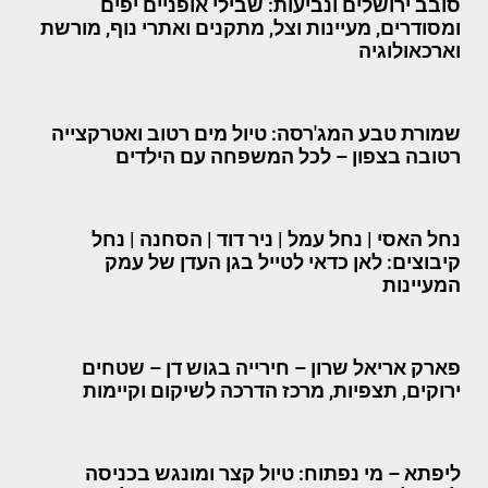
סובב ירושלים ונביעות: שבילי אופניים יפים
ומסודרים, מעיינות וצל, מתקנים ואתרי נוף, מורשת
וארכאולוגיה
שמורת טבע המג'רסה: טיול מים רטוב ואטרקצייה
רטובה בצפון – לכל המשפחה עם הילדים
נחל האסי | נחל עמל | ניר דוד | הסחנה | נחל
קיבוצים: לאן כדאי לטייל בגן העדן של עמק
המעיינות
פארק אריאל שרון – חירייה בגוש דן – שטחים
ירוקים, תצפיות, מרכז הדרכה לשיקום וקיימות
ליפתא – מי נפתוח: טיול קצר ומונגש בכניסה