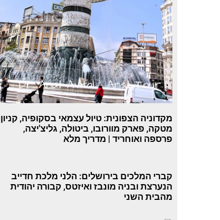
מקדוניה הצפונית: טיול עצמאי בסקופיה, קניון
מטקה, פארק מוורובו, ביטולה, גליצ'יצה,
פרספה ואוחריד | מדריך מלא
קברי המלכים בירושלים: הלני מלכת חדייב
הנערצת ובניה מונבז ואיזטס, קבורה יהודית
מהבית השני