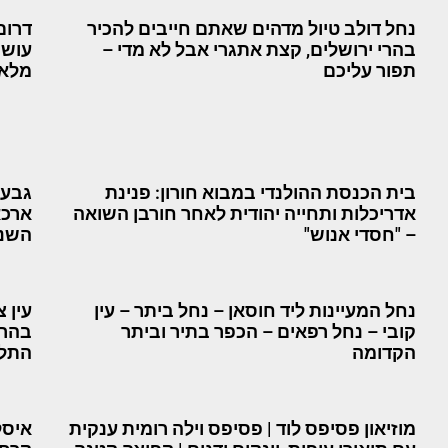
נחל דולב טיול מדהים שאתם חייבים להכיר
דרום
בהרי ירושלים, קצת אתגרי אבל לא מדי –
עושים
תפור עליכם
מלאג
בית הכנסת ההולנדי במבוא חורון: פנינת
גבעת 
אדריכלות ותחייה יהודית לאחר חורבן השואה
ארכא
– "חסדי אנוש"
השני
נחל המעיינות ליד חוסאן – נחל ביתר – עין
עין 
קובי – נחל רפאים – הכפר בתיר וביתר
בהרי
הקדומה
התל 
מוזיאון פסיפס לוד | פסיפס וילה רומית ענקית
איסל