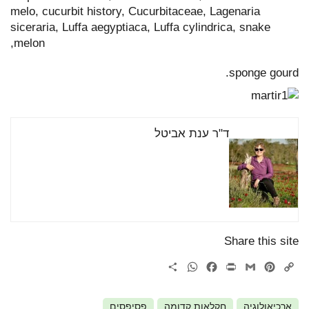
melo, cucurbit history, Cucurbitaceae, Lagenaria
siceraria, Luffa aegyptiaca, Luffa cylindrica, snake
melon,
sponge gourd.
ד"ר ענת אביטל
Share this site
WhatsApp
Share
Facebook
Print
Gmail
Pinterest
Copy
Link
ארכיאולוגיה
חקלאות קדומה
פסיפסים