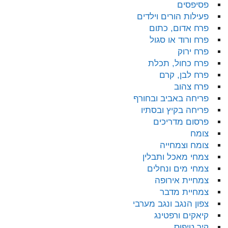
פסיפסים
פעילות הורים וילדים
פרח אדום, כתום
פרח ורוד או סגול
פרח ירוק
פרח כחול, תכלת
פרח לבן, קרם
פרח צהוב
פריחה באביב ובחורף
פריחה בקיץ ובסתיו
פרסום מדריכים
צומח
צומח וצמחייה
צמחי מאכל ותבלין
צמחי מים ונחלים
צמחיית אירופה
צמחיית מדבר
צפון הנגב ונגב מערבי
קיאקים ורפטינג
קיר טיפוס