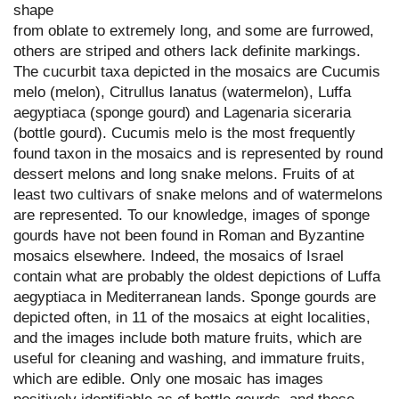
shape
from oblate to extremely long, and some are furrowed,
others are striped and others lack definite markings.
The cucurbit taxa depicted in the mosaics are Cucumis
melo (melon), Citrullus lanatus (watermelon), Luffa
aegyptiaca (sponge gourd) and Lagenaria siceraria
(bottle gourd). Cucumis melo is the most frequently
found taxon in the mosaics and is represented by round
dessert melons and long snake melons. Fruits of at
least two cultivars of snake melons and of watermelons
are represented. To our knowledge, images of sponge
gourds have not been found in Roman and Byzantine
mosaics elsewhere. Indeed, the mosaics of Israel
contain what are probably the oldest depictions of Luffa
aegyptiaca in Mediterranean lands. Sponge gourds are
depicted often, in 11 of the mosaics at eight localities,
and the images include both mature fruits, which are
useful for cleaning and washing, and immature fruits,
which are edible. Only one mosaic has images