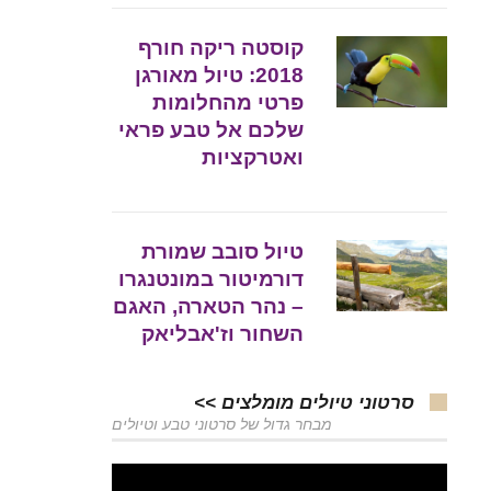
קוסטה ריקה חורף
2018: טיול מאורגן
פרטי מהחלומות
שלכם אל טבע פראי
ואטרקציות
טיול סובב שמורת
דורמיטור במונטנגרו
– נהר הטארה, האגם
השחור וז'אבליאק
סרטוני טיולים מומלצים >>
מבחר גדול של סרטוני טבע וטיולים