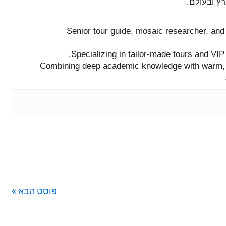
רץ
ובעולם.
Senior
tour
guide,
mosaic
researcher,
an
Specializing
in
tailor-
made
tours
and
VI
Combining
deep
academic
knowledge
with
warm
פוסט הבא »