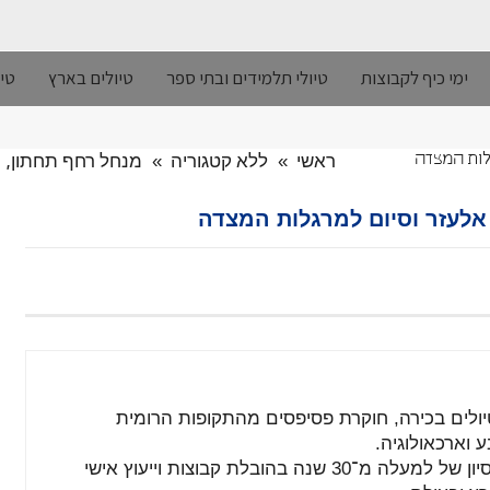
ימי כיף לקבוצות
טיולי תלמידים ובתי ספר
טיולים בארץ
טיו
ראשי
»
ללא קטגוריה
»
מנחל רחף תחתון, 
לות המצדה
אלעזר וסיום למרגלות המצדה
יולים
בכירה,
חוקרת
פסיפסים
מהתקופות
הרומית
ע
וארכאולוגיה.
סיון
של
למעלה
מ־
30
שנה
בהובלת
קבוצות
וייעוץ
אישי