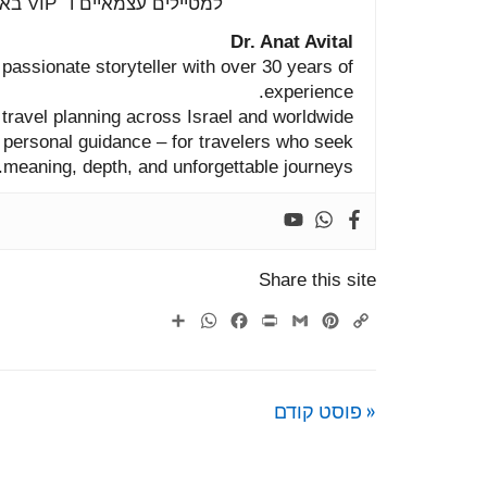
למטיילים
עצמאיים
ו־
VIP
בא
Dr.
Anat
Avital
d
passionate
storyteller
with
over
30
years
of
experience.
P
travel
planning
across
Israel
and
worldwide.
,
personal
guidance –
for
travelers
who
seek
meaning,
depth,
and
unforgettable
journeys.
Share this site
WhatsApp
Share
Facebook
Print
Gmail
Pinterest
Copy
Link
« פוסט קודם