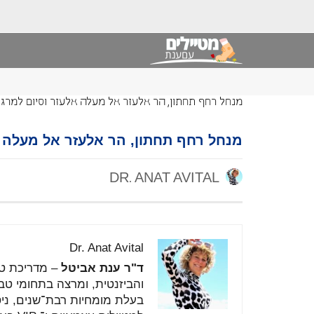
מנחל רחף תחתון, הר אלעזר אל מעלה אלעזר וסיום למרג
מנחל רחף תחתון, הר אלעזר אל מעלה 
DR. ANAT AVITAL
Dr. Anat Avital
ד"ר
ענת
אביטל
–
מדריכת
ט
והביזנטית,
ומרצה
בתחומי
טב
בעלת
מומחיות
רבת־
שנים,
ני