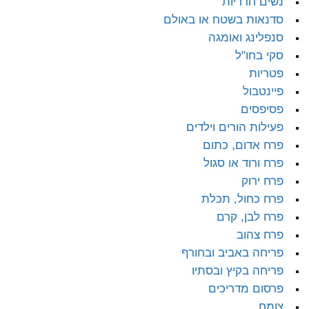
נשים חרדיות
סדנאות בשטח או באולם
סנפלינג ואומגה
סקי בחו"ל
פטריות
פיינטבול
פסיפסים
פעילות הורים וילדים
פרח אדום, כתום
פרח ורוד או סגול
פרח ירוק
פרח כחול, תכלת
פרח לבן, קרם
פרח צהוב
פריחה באביב ובחורף
פריחה בקיץ ובסתיו
פרסום מדריכים
צומח