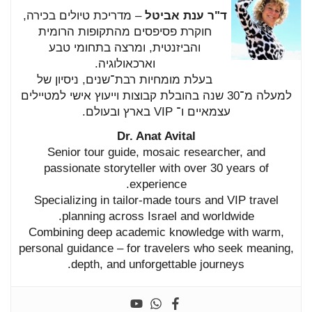
ד"ר
ענת
אביטל
–
מדריכת
טיולים
בכירה,
חוקרת
פסיפסים
מהתקופות
הרומית
והביזנטית,
ומרצה
בתחומי
טבע
וארכאולוגיה.
בעלת
מומחיות
רבת־
שנים,
ניסיון
של
למעלה
מ־
30
שנה
בהובלת
קבוצות
וייעוץ
אישי
למטיילים
עצמאיים
ו־
VIP
בארץ
ובעולם.
Dr.
Anat
Avital
Senior
tour
guide,
mosaic
researcher,
and
passionate
storyteller
with
over
30
years
of
experience.
Specializing
in
tailor-
made
tours
and
VIP
travel
planning
across
Israel
and
worldwide.
Combining
deep
academic
knowledge
with
warm,
personal
guidance –
for
travelers
who
seek
meaning,
depth,
and
unforgettable
journeys.