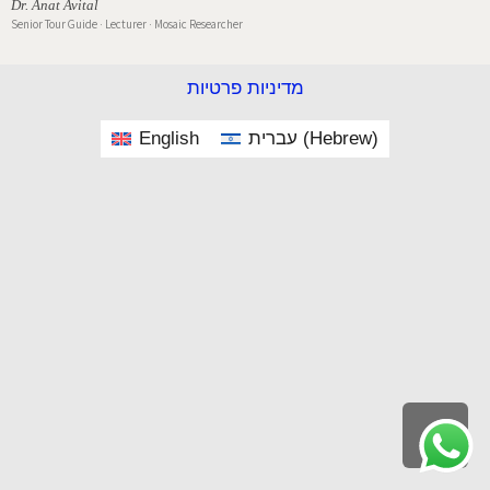
Dr. Anat Avital
Senior Tour Guide · Lecturer · Mosaic Researcher
מדיניות פרטיות
English
עברית
(
Hebrew
)
Scroll
to
top