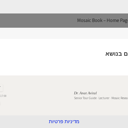
Mosaic Book – Home Pag
T
Dr. Anat Avital
17:00
Senior Tour Guide · Lecturer · Mosaic Rese
מדיניות פרטיות