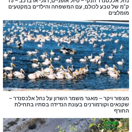
נחל אלכסנדר הנקי – טיול אופניים, רגלי או ברכב – 15
ק"מ של טבע לכולם, עם המשפחה והילדים במקטעים
מומלצים
מצפור ויקר – מאגר משמר השרון על נחל אלכסנדר –
שקנאים וקורמורנים בעונת הנדידה בסתיו בתחילת
החורף