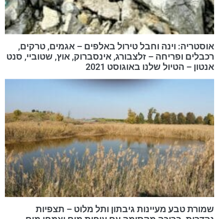
אוסטריה: וינה וחבל טירול באלפים – אגמים, טרקים,
רכבלים ופריחה – זלצבורג, אינסברוק, אוץ, שטוביי, סנט
אנטון – הטיול שלנו באוגוסט 2021
שמורת טבע מעיינות גיבתון ותל מלוט – תצפיות