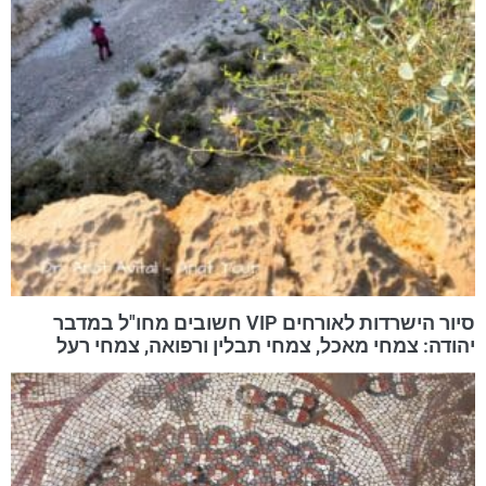
סיור הישרדות לאורחים VIP חשובים מחו"ל במדבר
יהודה: צמחי מאכל, צמחי תבלין ורפואה, צמחי רעל