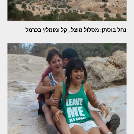
נחל בוסתן: מסלול מוצל , קל ומומלץ בכרמל