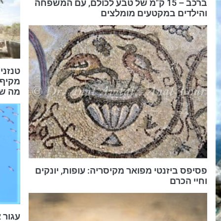
ברכב – 15 ק"מ של טבע לכולם, עם המשפחה
והילדים במקטעים מומלצים
טנזניה
מקיף 
מה שצ
פסיפס ביזנטי מפואר מקיסריה: עופות, יונקים
וחיי הכרם
עגור 