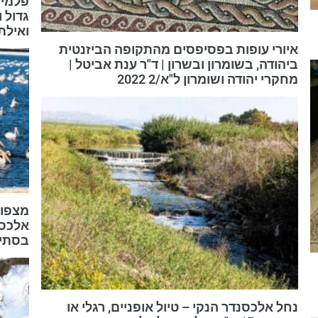
פלמינ
גדול 
ואילת 024
איורי עופות בפסיפסים מהתקופה הביזנטית
ביהודה, בשומרון ובשרון | ד"ר ענת אביטל |
מחקרי יהודה ושומרון ל"א/2 2022
מצפור
אלכסנ
בסתיו
נחל אלכסנדר הנקי – טיול אופניים, רגלי או