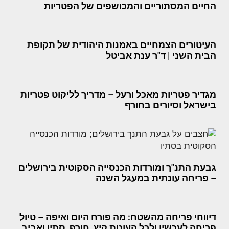
החיים המסתוריים והמכושפים של הפטריות
העיטורים הצמחיים באמנות היהודית של תקופת
הבית השני | ד"ר ענת אביטל
מגדיר פטריות מאכל ורעל – מדריך לליקוט פטריות
בישראל וסיורים בחורף
גבעת התנ"ך ומורדות הכנסייה הסקוטית בירושלים
– פריחה עונתית במעגל השנה
דיווחי פריחה מהשטח: מה פורח היום ואיפה – טיול
פריחה לעכשיו ולכל העונות קיץ, חורף, סתיו ואביב