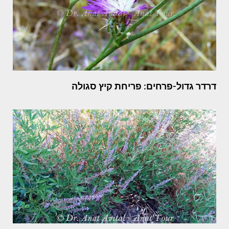
דרדר גדול-פרחים: פריחת קיץ סגולה