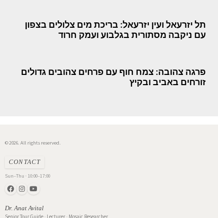
תל יזרעאל ועין יזרעאל: בריכת מים צלולים בצפון
עם ניקבה מסתורית בגלבוע ועמק חרוד
פרגה צהובה: צמח חוף עם פרחים צהובים גדולים
זורחים באביב ובקיץ
© 2026. All rights reserved.
CONTACT
Sun–Thu · 10:00–17:00
Dr. Anat Avital
Senior Tour Guide · Lecturer · Mosaic Researcher