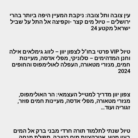
עין צובה ותל צובה: ניקבת המעיין היפה ביותר בהרי
ירושלים – טיול מים קצר -וקפיצה אל התל על שביל
ישראל מקטע 24
טיול VIP פרטי בחו"ל לצפון יוון – לזוג גימלאים אילה
וחנן המדהימים – סלוניקי, מפלי אדסה, מעיינות
חמים, מנזרי מטאורה, העפלה לאולימפוס והחופים
2024
צפון יוון מדריך למטייל העצמאי: הר האולימפוס,
מנזרי מטאורה, מפלי אדסה, מעיינות חמים פוזר,
זגוריה ועוד…
טיול שנתי לתלמוד תורה חרדי מבני ברק אל המים
בעין מטע, אטרקציית מים רטובה, תפילת מנחה