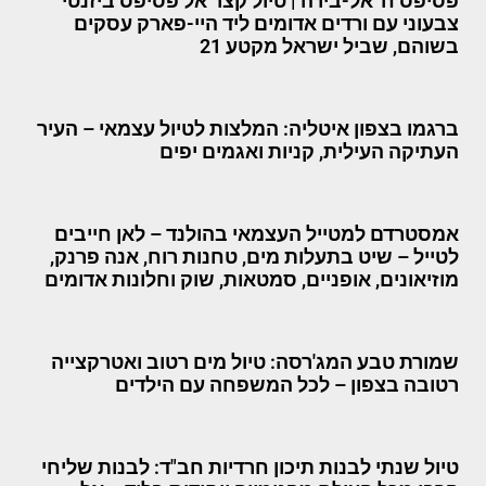
פסיפס ח' אל-בירה | טיול קצר אל פסיפס ביזנטי
צבעוני עם ורדים אדומים ליד היי-פארק עסקים
בשוהם, שביל ישראל מקטע 21
ברגמו בצפון איטליה: המלצות לטיול עצמאי – העיר
העתיקה העילית, קניות ואגמים יפים
אמסטרדם למטייל העצמאי בהולנד – לאן חייבים
לטייל – שיט בתעלות מים, טחנות רוח, אנה פרנק,
מוזיאונים, אופניים, סמטאות, שוק וחלונות אדומים
שמורת טבע המג'רסה: טיול מים רטוב ואטרקצייה
רטובה בצפון – לכל המשפחה עם הילדים
טיול שנתי לבנות תיכון חרדיות חב"ד: לבנות שליחי