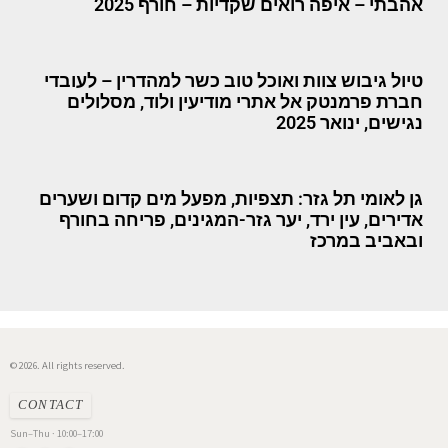
אהבתי – איפה רואים שקדיות – חורף 2025
טיול גיבוש צוות ואוכל טוב כשר למהדרין – לעובדי
חברת פרמנטק אל אתרי מודיעין ולוד, מסלולים
נגישים, ינואר 2025
גן לאומי תל גזר: תצפיות, מפעל מים קדום ושערים
אדירים, עין ירד, יער גזר-המגינים, פריחה בחורף
ובאביב במרכז
© 2026. All rights reserved.
CONTACT
Sun–Thu · 10:00–17:00