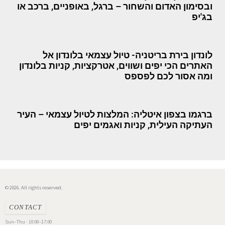
ובסימון האדום והשחור – ברגל, באופניים, ברכב או
בג'יפ
לונדון בירת בריטניה- טיול עצמאי בלונדון אל
האתרים הכי יפים ושווים, אטרקציות, קניות בלונדון
ומה אסור לכם לפספס
ברגמו בצפון איטליה: המלצות לטיול עצמאי – העיר
העתיקה העילית, קניות ואגמים יפים
© 2026. All rights reserved.
CONTACT
Sun–Thu · 10:00–17:00