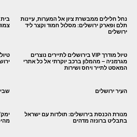
נחל חלילים ממבשרת ציון אל המערות, עיינות
בית 
תלם ופארק ירושלים: מסלול חמוד וקצר ליד
צמוד
ירושלים
טיול מודרך VIP בירושלים לתיירים נוצרים
טיול
מגרמניה – מהמלון ברכב יוקרתי אל כל אתרי
ירושל
המאסט לתייר ויחס ושירות
העיר ירושלים
שביל
מנורת הכנסת בירושלים: תולדות עם ישראל
ימק"
בתבליט ברונזה מדהים
מהיפ