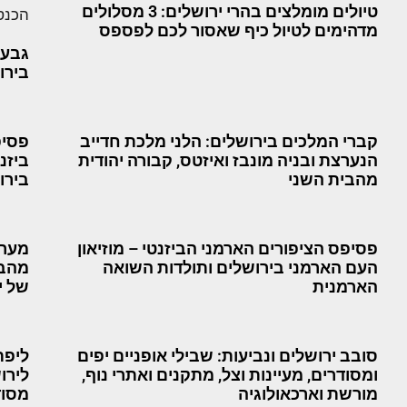
טיולים מומלצים בהרי ירושלים: 3 מסלולים
מדהימים לטיול כיף שאסור לכם לפספס
גבעת
בירו
קברי המלכים בירושלים: הלני מלכת חדייב
פסיפ
הנערצת ובניה מונבז ואיזטס, קבורה יהודית
ביזנ
מהבית השני
בירו
פסיפס הציפורים הארמני הביזנטי – מוזיאון
מערו
העם הארמני בירושלים ותולדות השואה
מהבי
הארמנית
של י
סובב ירושלים ונביעות: שבילי אופניים יפים
ליפת
ומסודרים, מעיינות וצל, מתקנים ואתרי נוף,
לירו
מורשת וארכאולוגיה
מסוד