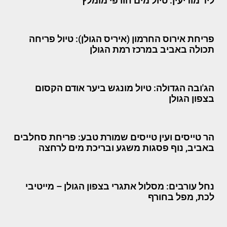
ליד מודיעין: טיול מים חורפי מומלץ
פריחת אירוס החרמון (איריס הגולן): טיול פריחה
תכולה באביב במרכז רמת הגולן
הג'ובה הגדולה: טיול מונגש ביער אודם הקסום
בצפון הגולן
הר טייסים ועין טייסים שמורת טבע: פריחת סחלבים
באביב, נוף פסגות משגע ובריכת מים לרחצה
נחל עורבים: מסלול אתגרי בצפון הגולן – מייטיבי
לכת, מפל בחורף