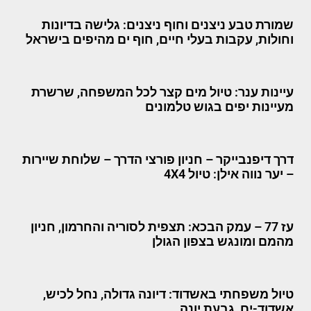
שמורת טבע ניצנים וחוף ניצנים: גלישה בדיונות
וחולות, עקבות בעלי חיים, חוף ים מהיפים בישראל
עיינות ענר: טיול מים קצר לכל המשפחה, שרשרת
מעיינות יפים בגוש טלמונים
דרך דיפנבייקר – חניון פורצי הדרך – שלוחת שיירות
– יער נווה אילן: טיול 4X4
עז 77 – עמק הבכא: תצפית לסוריה והחרמון, חניון
מהמם ומונגש בצפון הגולן
טיול משפחתי באשדוד: דיונה גדולה, נחל לכיש,
אשדוד-ים, גבעת יונה