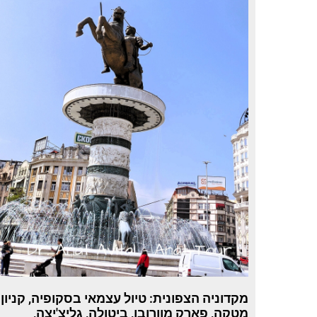
מקדוניה הצפונית: טיול עצמאי בסקופיה, קניון
מטקה, פארק מוורובו, ביטולה, גליצ'יצה,