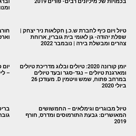
בכמויות של מיליונים רבים- פורים 2019
וברג
ומנוח
טיול ויום כיף לחברת ש.כ.ן חקלאות ניר יצחק |
חורב
שפלת יהודה- גן לאומי בית גוברין, ארוחת
וארכ
צהרים ומבשלת בירה | נובמבר 2022
יומן קורונה 2020: טיולים ובלוג מדריכת טיולים
יום 
ומארגנת טיולים – נגד-סגר ובעד טיולים
– ליל
במרחב פתוח, שמש וויטמין D. מעודכן 26
ביולי 2020
טיול מבוגרים וגימלאים – החמשושים
בריכ
המאושרים: גבעת התורמוסים ומדרס, חורף
גוברי
2019