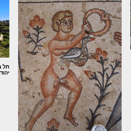
תל ב
יהוד