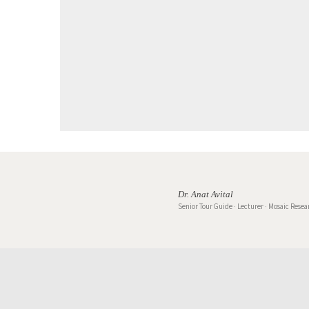
Dr. Anat Avital
Senior Tour Guide · Lecturer · Mosaic Resea