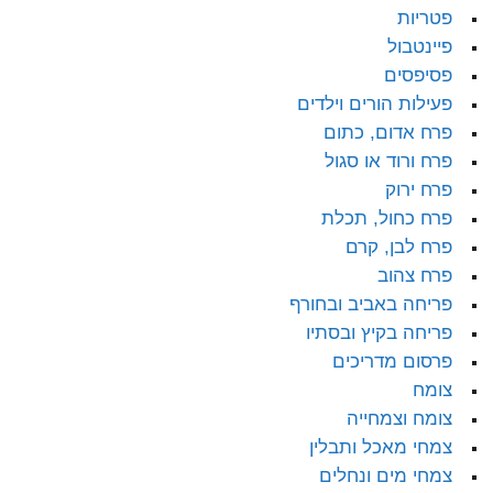
פטריות
פיינטבול
פסיפסים
פעילות הורים וילדים
פרח אדום, כתום
פרח ורוד או סגול
פרח ירוק
פרח כחול, תכלת
פרח לבן, קרם
פרח צהוב
פריחה באביב ובחורף
פריחה בקיץ ובסתיו
פרסום מדריכים
צומח
צומח וצמחייה
צמחי מאכל ותבלין
צמחי מים ונחלים