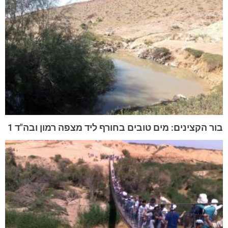
בור הקצינים: מים טובים בחורף ליד מצפה רמון ובה"ד 1