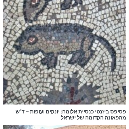
פסיפס ביזנטי כנסיית אלומה: יונקים ועופות – ד"ש
מהפאונה הקדומה של ישראל