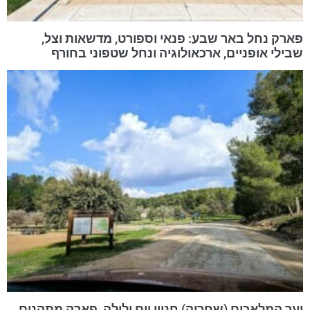
פארק נחל באר שבע: פנאי וספורט, מדשאות וצל,
שבילי אופניים, ארכאולוגיה ונחל שטפוני בחורף
יער המלאכים (שחריה) חניון יום ולילה, פארק מתקנים