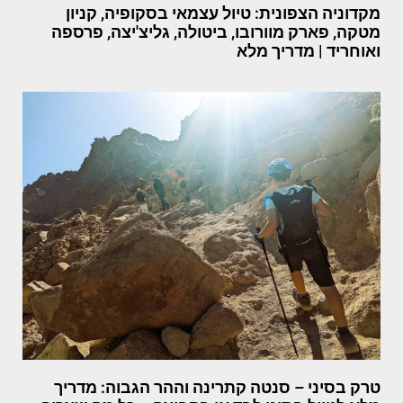
מקדוניה הצפונית: טיול עצמאי בסקופיה, קניון
מטקה, פארק מוורובו, ביטולה, גליצ'יצה, פרספה
ואוחריד | מדריך מלא
טרק בסיני – סנטה קתרינה וההר הגבוה: מדריך