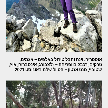
אוסטריה: וינה וחבל טירול באלפים – אגמים,
טרקים, רכבלים ופריחה – זלצבורג, אינסברוק, אוץ,
שטוביי, סנט אנטון – הטיול שלנו באוגוסט 2021