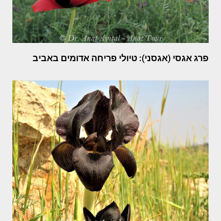
פרג אגסי (אגסני): טיולי פריחה אדומים באביב