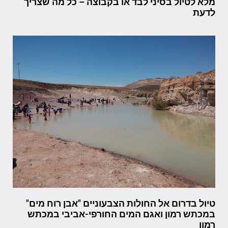
מלא לטיול בסיני לבד או בקבוצה – כל מה שצריך
לדעת
טיול בדרום אל החולות הצבעוניים "אבן רוח מים"
במכתש רמון ואגם המים החורפי-אביבי במכתש
רמון