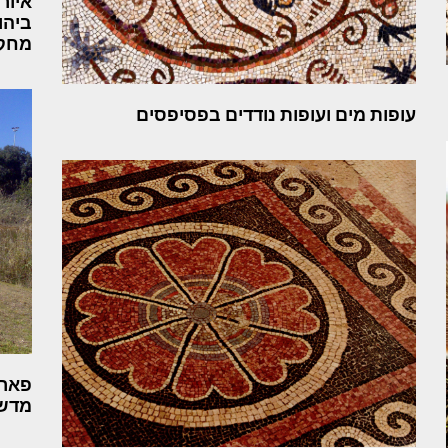
איור
ביהוד
מחקרי
עופות מים ועופות נודדים בפסיפסים
פארק
מדשא