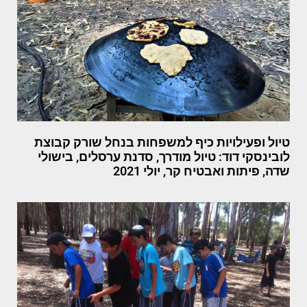
טיול ופעילויות כיף למשפחות בנחל שורק קבוצת
לובינסקי דוד: טיול מודרך, סדנת ערסלים, בישולי
שדה, פיתות ואבטיח קר, יולי 2021