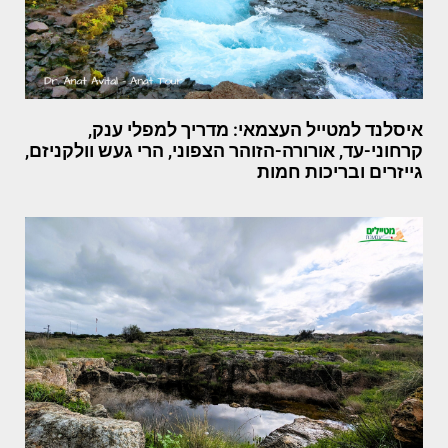
איסלנד למטייל העצמאי: מדריך למפלי ענק,
קרחוני-עד, אורורה-הזוהר הצפוני, הרי געש וולקניזם,
גייזרים ובריכות חמות