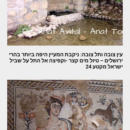
עין צובה ותל צובה: ניקבת המעיין היפה ביותר בהרי
ירושלים – טיול מים קצר -וקפיצה אל התל על שביל
ישראל מקטע 24