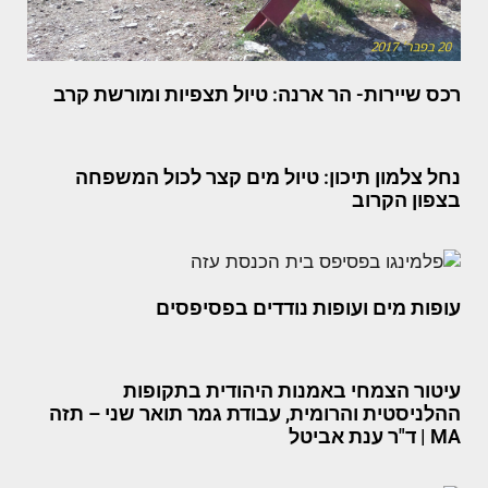
רכס שיירות- הר ארנה: טיול תצפיות ומורשת קרב
נחל צלמון תיכון: טיול מים קצר לכול המשפחה
בצפון הקרוב
עופות מים ועופות נודדים בפסיפסים
עיטור הצמחי באמנות היהודית בתקופות
ההלניסטית והרומית, עבודת גמר תואר שני – תזה
MA | ד"ר ענת אביטל