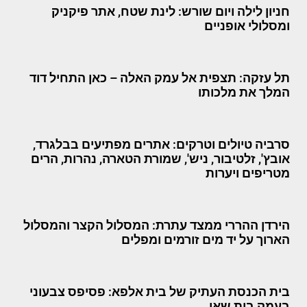
חניון לילה ויום שורש: לינת שטח, אתר פיקניק
ומסלולי אופניים
תל עזקה: תצפית אל עמק האלה – כאן התחיל דוד
המלך את מלכותו
סרביה טיולים וטרקים: אתרים מפתיעים בבלגרד,
אובץ', זלטיבור, ניש', שמורת הטארה, נהרות, הרים
מטריפים ויערות
הירדן ההררי ממצד עתרת: המסלול הקצר והמסלול
הארוך על יד מים זורמים ומפלים
בית הכנסת העתיק של בית אלפא: פסיפס צבעוני
בעמק בית שאן