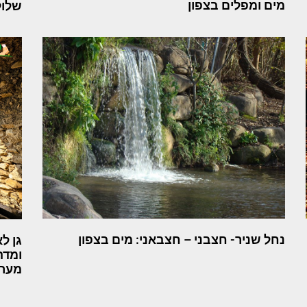
מים ומפלים בצפון
שלול
נחל שניר- חצבני – חצבאני: מים בצפון
גן ל
ומדה
מער