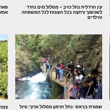
עין חרדלית נחל כזיב – מסלול מים נהדר
פארק
לשכשוך ורחצה בכל העונות לכל המשפחה
אמאו
והילדים
שמורת בניאס -נחל חרמון מסלול ארוך: טיול
צמחי