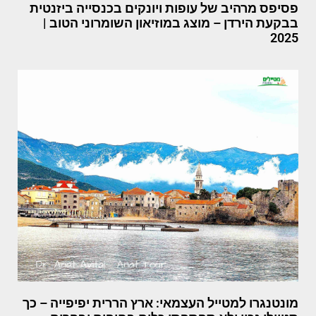
פסיפס מרהיב של עופות ויונקים בכנסייה ביזנטית
בבקעת הירדן – מוצג במוזיאון השומרוני הטוב |
2025
מונטנגרו למטייל העצמאי: ארץ הררית יפיפייה – כך