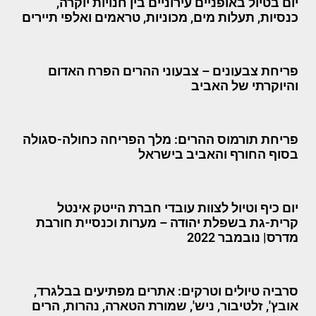
יום בטיול באופניים עירוניים בין חנויות יוקרה,
כנסיות, תעלות מים, מכוניות, טראמים ואלפי תיירים
פריחת צבעונים – צבעוני ההרים הפרח האדום
והיוקרתי של האביב
פריחת תורמוס ההרים: מלך הפריחה כחולה-סגולה
בסוף החורף והאביב בישראל
יום כיף וטיול לצוות עובדי חברת הייטק אינטל
קרית-גת בשפלת יהודה – מערות וכנסיית חורבת
מדרס| נובמבר 2022
סרביה טיולים וטרקים: אתרים מפתיעים בבלגרד,
אובץ', זלטיבור, ניש', שמורת הטארה, נהרות, הרים