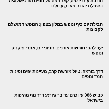
חורבת עתרי: טיול קצר ויפה אל נופים וארכיאולוגיה
בשפלת יהודה פארק עדולם
חבילת יום כיף ונופש במלון בצפון: הנופש המושלם
לקבוצות
יער להב: חורשות אורנים, חניוני יום, אתרי פיקניק
ונופש
דרך בורמה: טיול מורשת קרב, מעיינות יפים ופינות
חמד ונופים
כביש 386 עין כרם עד בר גיורא: דרך נוף מהיפות
בישראל