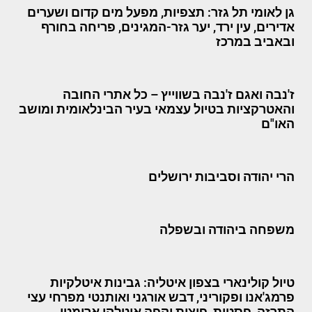
גן לאומי תל גזר: תצפיות, מפעל מים קדום ושערים
אדירים, עין ירד, יער גזר-המגינים, פריחה בחורף
ובאביב במרכז
ז'נבה ואגם ז'נבה בשווייץ – כל אתרי החובה
והאטרקציות בטיול עצמאי בעיר הבינלאומית ומושב
האו"ם
הרי יהודה וסביבות ירושלים
משפחה ביהודה ובשפלה
טיול קולינארי בצפון איטליה: גבינות איטלקיות
פרמג'אנו ופקוריני, דבש אורגני ואותנטי מפרחי עצי
התרזה, פסטות, פיצות וקפה איטלקי ארומטי