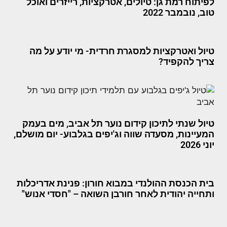
לפיתוח רמת גן: טיולים, אטרקציות, רייזרים ואוכל
טוב, נובמבר 2022
טיול ואטרקציות למסגרת חרדית- מי יודע על מה
צריך להקפיד?
טיול שנתי לתיכון קידום נוער תל אביב, מים בעמק
המעיינות, מסעדה שווה וג'יפים בגלבוע- יום מושלם,
יוני 2026
בית הכנסת ההולנדי במבוא חורון: פנינת אדריכלות
ותחייה יהודית לאחר חורבן השואה – "חסדי אנוש"