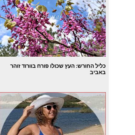
כליל החורש: העץ שכולו פורח בוורוד זוהר
באביב