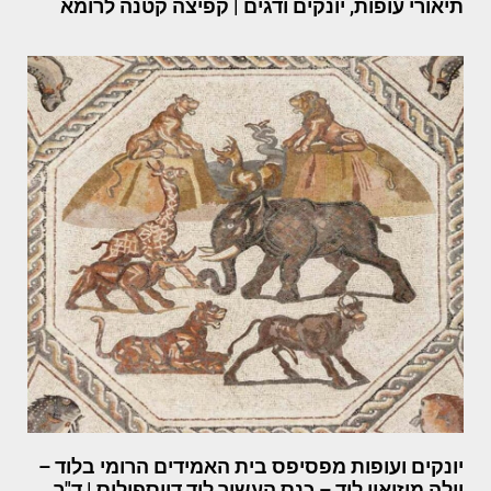
תיאורי עופות, יונקים ודגים | קפיצה קטנה לרומא
יונקים ועופות מפסיפס בית האמידים הרומי בלוד –
וילה מוזיאון לוד – כנס העשור לוד דיוספוליס | ד"ר