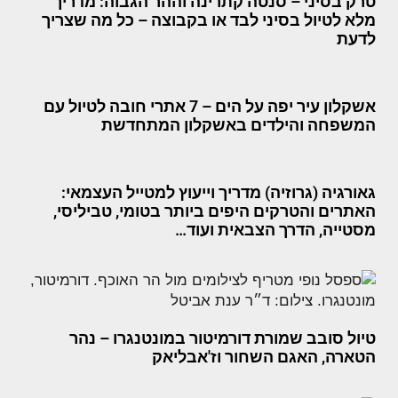
טרק בסיני – סנטה קתרינה וההר הגבוה: מדריך
מלא לטיול בסיני לבד או בקבוצה – כל מה שצריך
לדעת
אשקלון עיר יפה על הים – 7 אתרי חובה לטיול עם
המשפחה והילדים באשקלון המתחדשת
גאורגיה (גרוזיה) מדריך וייעוץ למטייל העצמאי:
האתרים והטרקים היפים ביותר בטומי, טביליסי,
מסטייה, הדרך הצבאית ועוד…
טיול סובב שמורת דורמיטור במונטנגרו – נהר
הטארה, האגם השחור וז'אבליאק