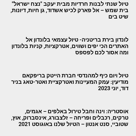
טיול שנתי לבנות חרדיות מבית יעקב "נצח ישראל"
בית שמש – אל פארק לכיש אשדוד, גן חיות, דיונות,
שיט בים
לונדון בירת בריטניה- טיול עצמאי בלונדון אל
האתרים הכי יפים ושווים, אטרקציות, קניות בלונדון
ומה אסור לכם לפספס
טיול ויום כיף למהנדסי חברת הייטק בריפקאם
מודיעין: עמק המעיינות ואטרקציית ואטר-טאג בניר
דוד, יוני 2023
אוסטריה: וינה וחבל טירול באלפים – אגמים,
טרקים, רכבלים ופריחה – זלצבורג, אינסברוק, אוץ,
שטוביי, סנט אנטון – הטיול שלנו באוגוסט 2021