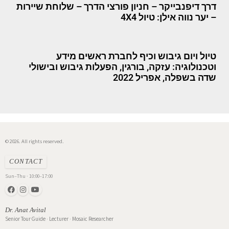
דרך דיפנבייקר – חניון פורצי הדרך – שלוחת שיירות
– יער נווה אילן: טיול 4X4
טיול ויום גיבוש וכיף לחברת ראשים מידע
וטכנולוגיה: עזקה, בורגין, הפעלות גיבוש ובישולי
שדה בשפלה, אפריל 2022
© 2026. All rights reserved.
CONTACT
Sun–Thu · 10:00–17:00
Dr. Anat Avital
Senior Tour Guide · Lecturer · Mosaic Researcher